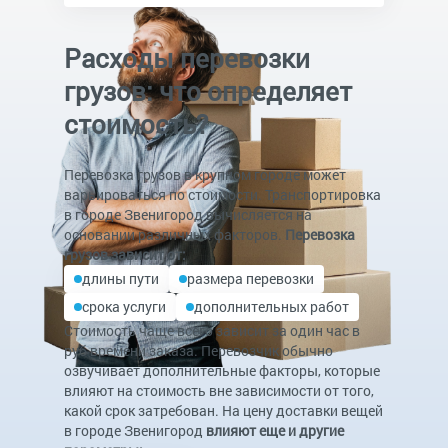
Расходы перевозки
грузов: что определяет
стоимость?
Перевозка грузов в крупном городе может
варьироваться по стоимости. Транспортировка
в городе Звенигород вычисляется на
основании различных факторов.
Перевозка
грузов зависит от:
длины пути
размера перевозки
срока услуги
дополнительных работ
Стоимость чаще всего зависит за один час в
руб времени заказа. Перевозчик обычно
озвучивает дополнительные факторы, которые
влияют на стоимость вне зависимости от того,
какой срок затребован. На цену доставки вещей
в городе Звенигород
влияют еще и другие