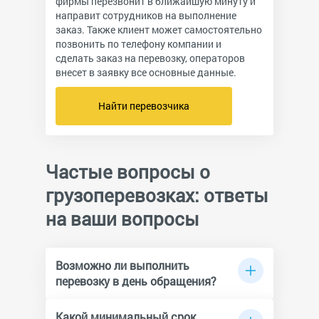
фирмы перезвонит в ближайшую минуту и
направит сотрудников на выполнение
заказ. Также клиент может самостоятельно
позвонить по телефону компании и
сделать заказ на перевозку, операторов
внесет в заявку все основные данные.
Найти перевозчика
Частые вопросы о
грузоперевозках: ответы
на ваши вопросы
Возможно ли выполнить
перевозку в день обращения?
Да, многие компании готовы организовать
транспортировку в день звонка. Кроме
Какой минимальный срок