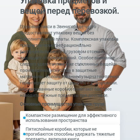
Упаковка предметов и
вещей перед перевозкой.
Грузовые такси в Звенигороде часто
предоставляют упаковку вещей без
дополнительной платы. Комплексная упаковка
предметов помогает рационально
распределить место в грузовом отсеке и
защищает от повреждений. Особое внимание
следует уделить упаковке стеклянных вещей и
произведений искусства в защитные
материалы. Использование пузырчатой пленки
гарантирует защиту от царапин и деформации.
Маркированные коробки помогают быстрее
находить нужные предметы при доставке.
Основные преимущества упаковки груза:
Компактное размещение для эффективного
использования пространства
Пятислойные коробки, которые не
прогибаются способны удержать тяжелые
предметы, включая книги