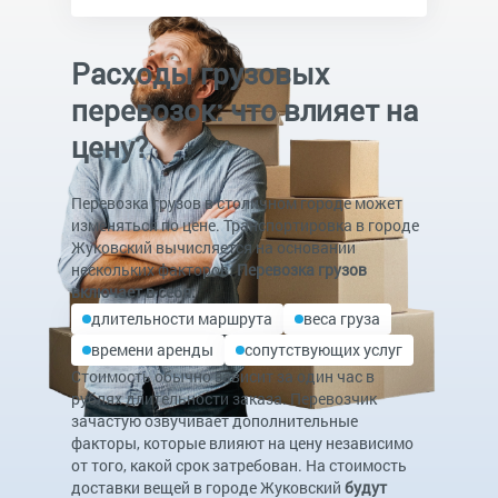
Расходы грузовых
перевозок: что влияет на
цену?
Перевозка грузов в столичном городе может
изменяться по цене. Транспортировка в городе
Жуковский вычисляется на основании
нескольких факторов.
Перевозка грузов
включает в себя:
длительности маршрута
веса груза
времени аренды
сопутствующих услуг
Стоимость обычно зависит за один час в
рублях длительности заказа. Перевозчик
зачастую озвучивает дополнительные
факторы, которые влияют на цену независимо
от того, какой срок затребован. На стоимость
доставки вещей в городе Жуковский
будут