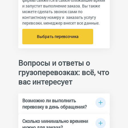
фирмы свяжется в самое ближайшее время
и запустит выполнение заказа. Вы также
можете сделать звонок сами по
контактному номеру и заказать услугу
перевозки, менеджер внесет все данные.
Выбрать перевозчика
Вопросы и ответы о
грузоперевозках: всё, что
вас интересует
Возможно ли выполнить
перевозку в день обращения?
Да, крупные транспортные компании
готовы выделить машину в тот же день.
Сколько минимально времени
Кроме того, вы можете получить
нужно для заказа?