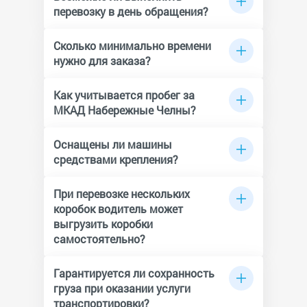
перевозку в день обращения?
Да, компании могут организовать
транспортировку в день звонка. При этом
Сколько минимально времени
вы можете получить дополнительные
нужно для заказа?
опции, в частности если необходим грузчик.
Рекомендуем согласовать с диспетчером
Оформить заказ на машину минимум на 60
точное время подачи машины.
минут. Минимальным временем для заказа
Как учитывается пробег за
считается 60 минут.
МКАД Набережные Челны?
Пробег будет рассчитываться в оба конца.
Оснащены ли машины
средствами крепления?
Крепления для грузов есть в грузовом
транспорте, но не во всех машинах. При
При перевозке нескольких
заказе следует уточнить нужные средства
коробок водитель может
крепления.
выгрузить коробки
самостоятельно?
Сотрудник службы доставки, может
помочь с выгрузкой коробок. К тарифу
Гарантируется ли сохранность
будет прибавлена стоимость за услуги
груза при оказании услуги
грузчика.
транспортировки?