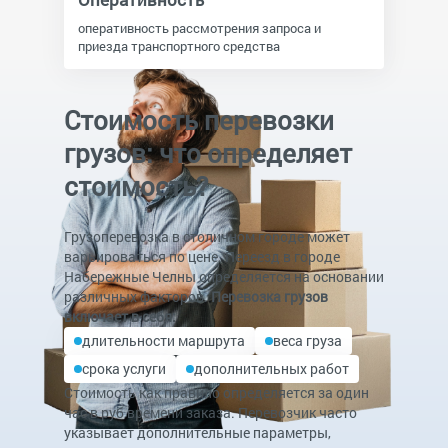
оперативность рассмотрения запроса и
приезда транспортного средства
Стоимость перевозки
грузов: что определяет
стоимость?
Грузоперевозка в столичном городе может
варьироваться по цене. Переезд в городе
Набережные Челны определяется на основании
различных факторов.
Перевозка грузов
включает в себя:
длительности маршрута
веса груза
срока услуги
дополнительных работ
Стоимость как правило определяется за один
час в руб времени заказа. Перевозчик часто
указывает дополнительные параметры,