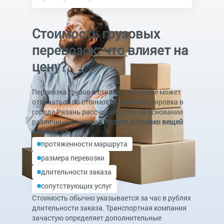
Стоимость грузовых
перевозок: что влияет на
цену?
Перевозка грузов в столичном городе может
отличаться по стоимости. Транспортировка в
городе Рязань рассчитывается на основании
различных факторов.
Услуга доставки вещей
зависит от:
протяженности маршрута
размера перевозки
длительности заказа
сопутствующих услуг
Стоимость обычно указывается за час в рублях
длительности заказа. Транспортная компания
зачастую определяет дополнительные